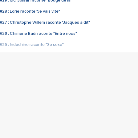
#29 : MC Solaar raconte "Bouge de là"
28 : Lorie raconte "Je vais vite"
#27 : Christophe Willem raconte "Jacques a dit"
#26 : Chimène Badi raconte "Entre nous"
#25 : Indochine raconte "3e sexe"
#24 : Zaho raconte "C'est chelou"
#23 : Patrick Bruel raconte "Au café des délices"
#22 : Kyo raconte "Le chemin"
#21 : Nolwenn Leroy raconte "Cassé"
#20 : Patrick Hernandez raconte "Born to be alive"
#19 : Lorie raconte "Près de moi"
#18 : Michael Jones raconte "A nos actes manqués" (avec Jean-Jacque
#17 : Khaled raconte "Aïcha"