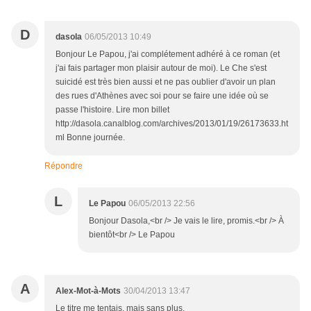
D
dasola
06/05/2013 10:49
Bonjour Le Papou, j'ai complétement adhéré à ce roman (et
j'ai fais partager mon plaisir autour de moi). Le Che s'est
suicidé est très bien aussi et ne pas oublier d'avoir un plan
des rues d'Athènes avec soi pour se faire une idée où se
passe l'histoire. Lire mon billet
http://dasola.canalblog.com/archives/2013/01/19/26173633.ht
ml Bonne journée.
Répondre
L
Le Papou
06/05/2013 22:56
Bonjour Dasola,<br /> Je vais le lire, promis.<br /> À
bientôt<br /> Le Papou
A
Alex-Mot-à-Mots
30/04/2013 13:47
Le titre me tentais, mais sans plus.