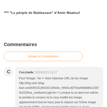
**** "Le périple de Baldassare" d’Amin Maalouf
Commentaires
Ajouter un commentaire
C
Coccinelle
11/05/2013 13:17
Pour l'image :<br /> Voici l'adresse URL de ton image :
http://img.over-blog-
kiwi.com/0/55/31/94/201304/ob_49941cf0750a948bfd6c2387
8c0236ea_markaris4.jpg<br /> Lorsque tu es dans ton article,
tu pointes le curseur où tu veux mettre ton image,
apparemment tout en haut, puis tu cliques sur l'icône image