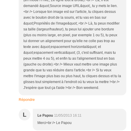
(en mode HTML, 2e ligne tout à droite).<br /> Là, il est
demandé &quot;Source image URL&quot;, tu y mets le lien.
<br /> Lorsque ton image est sur l'article, tu cliques dessus
avec le bouton droit de la souris, et tu vas en bas sur
&quot;Propriétés de l'image&quot;.<br /> Là, tu peux modifier
sa taille (largeur/hauteur), tu peux lui ajouter une bordure
(plus ou moins large, en pixel, par exemple 1 ou 5), tu peux
lui donner un alignement pour qu'elle ne colle pas trop au
texte avec &quot;espacement horizontal&quot; et
&quot;espacement vertical&quot; (3, c'est suffisant, mais tu
peux mettre 4 ou 5), et enfin tu as l'alignement tout en bas
(gauche ou droite).<br /> Mieux vaut mettre une image plus
grande que tu vas réduire dans l'article.<br /> Si tu veux
mettre l'image plus bas ou plus haut, tu cliques dessus et tu la
glisses tout simplement à l'endroit où tu veux la mettre !<br />
J'espère que tout ça t'aide !<br /> Bon weekend.
Répondre
L
Le Papou
11/05/2013 16:11
Merci<br /> Le Papou