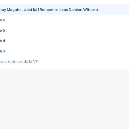
bey Maguire, c'est lui ! Rencontre avec Damien Witecka
e 6
e 5
e 4
e 3
s créatrices de la VF !
e 2
e 1
e Mektoub My Love arrive enfin ! Rencontre avec Shaïn Boumedine et Sal
i : après Toni en famille
elle réalise le bouleversant Dites lui que je l'aime
ais ! Rencontre autour de Vie privée de Rebecca Zlotowski