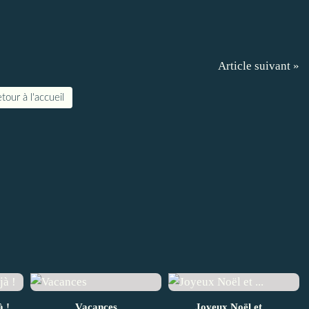
Article suivant »
tour à l'accueil
à !
Vacances
Joyeux Noël et ...