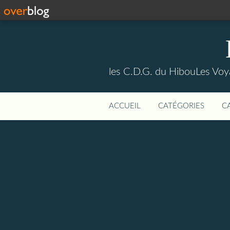
les C.D.G. du HibouLes Vo
ACCUEIL
CATÉGORIES
C