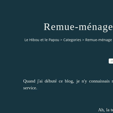
Remue-ménage 
Le Hibou et le Papou
>
Categories
>
Remue-ménage 
2
Quand j'ai débuté ce blog, je n'y connaissais 
service.
Ah, la t