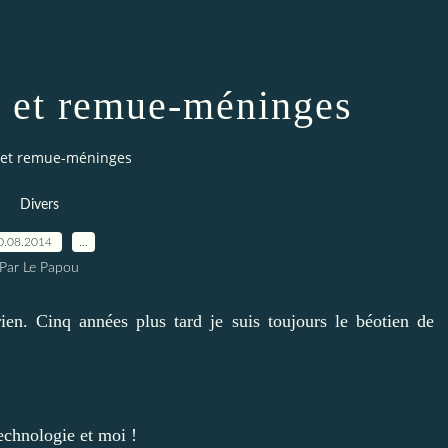
et remue-méninges
et remue-méninges
Divers
0.08.2014
…
Par Le Papou
rien. C
inq années plus tard
je suis toujours le béotien de
echnologie et moi !