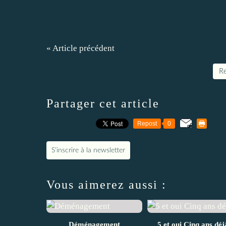
« Article précédent
Re
Partager cet article
Repost
0
S'inscrire à la newsletter
Vous aimerez aussi :
Déménagement
5 et oui Cinq ans déj