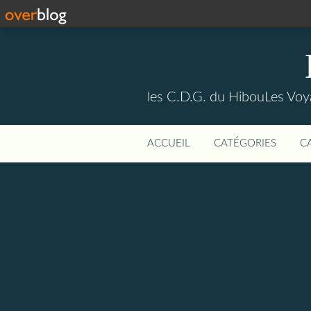
les C.D.G. du HibouLes Vo
ACCUEIL
CATÉGORIES
C