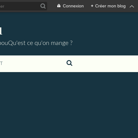
Connexion
+
Créer mon blog
u
pouQu'est ce qu'on mange ?
T