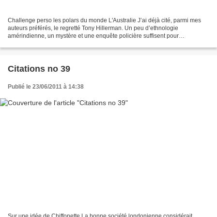
Challenge perso les polars du monde L'Australie J’ai déjà cité, parmi mes
auteurs préférés, le regretté Tony Hillerman. Un peu d’ethnologie
amérindienne, un mystère et une enquête policière suffisent pour
agrémenter mes heures de lecture. Voilà un autre...
Citations no 39
Publié le 23/06/2011 à 14:38
Sur une idée de Chiffonette La bonne société londonienne considérait