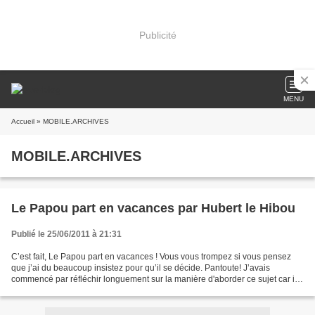
Publicité
MENU
Accueil
» MOBILE.ARCHIVES
MOBILE.ARCHIVES
Le Papou part en vacances par Hubert le Hibou
Publié le 25/06/2011 à 21:31
C’est fait, Le Papou part en vacances ! Vous vous trompez si vous pensez
que j’ai du beaucoup insistez pour qu’il se décide. Pantoute! J’avais
commencé par réfléchir longuement sur la manière d'aborder ce sujet car il
n’est pas toujours facile, Le Papou....