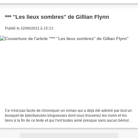
plonger dans une enquête du commissaire...
*** ''Les lieux sombres'' de Gillian Flynn
Publié le 22/06/2011 à 15:13
Ce n'est pas facile de chroniquer un roman qui a déjà été admiré par tout un
bouquet de talentueuses blogueuses dont vous trouverez les noms et les
liens à la fin de ce texte et qui l'ont toutes aimé presque sans aucun bémol.*
*Les fameux bémols du Papou....