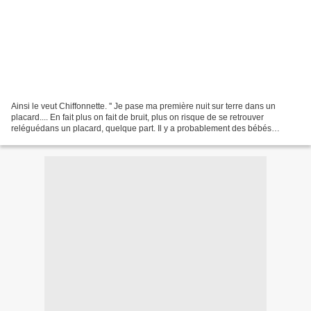
Ainsi le veut Chiffonnette. '' Je pase ma première nuit sur terre dans un
placard.... En fait plus on fait de bruit, plus on risque de se retrouver
reléguédans un placard, quelque part. Il y a probablement des bébés
oubliés dans tous les coins.'' Dans...