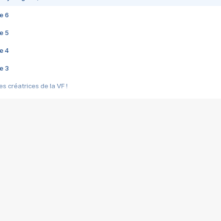
e 6
e 5
e 4
e 3
s créatrices de la VF !
e 2
e 1
e Mektoub My Love arrive enfin ! Rencontre avec Shaïn Boumedine et Sal
i : après Toni en famille
elle réalise le bouleversant Dites lui que je l'aime
ais ! Rencontre autour de Vie privée de Rebecca Zlotowski
 de Marguerite, Grave... Rencontre avec Ella Rumpf