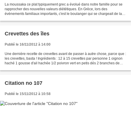
La moussaka ce plat typiquement grec a évolué dans notre famille pour se
rapprocher des nouvelles valeurs diététiques. En Grèce, lors des
évènements familiaux importants, c'est le boulanger qui se chargeait de la
cuisson dans son four. Il se fait aussi...
Crevettes des îles
Publié le 16/11/2012 à 14:00
Une dernière recette de crevettes avant de passer à autre chose, parce que :
les crevettes, basta ! Ingrédients : 12 à 15 crevettes par personne 1 oignon
haché 1 gousse d'ail hachée 1/2 poivron vert en petis dés 2 branches de
céleri hachées 3 à 4 tomates...
Citation no 107
Publié le 15/11/2012 à 10:58