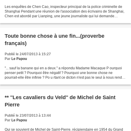
Les enquêtes de Chen Cao, inspecteur principal de la police criminelle de
Shanghai Pendant une réunion de l'association des écrivains de Shanghai,
Chen est abordé par Lianping, une jeune journaliste qui lui demande
quelques poèmes pour son journal, le...
Toute bonne chose à une fin...(proverbe
français)
Publié le 24/07/2013 à 15:27
Par
Le Papou
''... sauf la banane qui en a deux.'' a répondu Madame Macaque P ourquoi
penser petit ? Pourquoi être négatif ? Pourquoi une bonne chose ne
pourrait-elle être infinie ? Po u rtant ce dicton n'est pas le seul à nous rendre
morose voire malheureux comme...
** ''Les cavaliers du Veld'' de Michel de Saint
Pierre
Publié le 23/07/2013 à 13:44
Par
Le Papou
Qui se souvient de Michel de Saint-Pierre, récipiendaire en 1954 du Grand