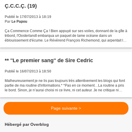
Ç.C.C.Ç. (19)
Publié le 17/07/2013 à 18:19
Par
Le Papou
Ça Commence Comme Ça ! Bien appuyé sur ses voiles, donnant de la gîte à
tribord, l'Oosterlandt embarqua un paquet de lame océane dans un
éblouissement d'écume. Le Révérend François Richemond, qui arpentait le
tillac avec le capitaine et le premier lieutenant,...
** ''Le premier sang'' de Sire Cedric
Publié le 16/07/2013 à 18:50
Malheureusement je ne lis pas toujours très attentivement les blogs qui font
partie de ma routine d'informations.* *Pas en ce moment…La routine a pris
le bord. Sinon, je n’aurai choisi ni ce livre, ni cet auteur. Je ne critique ni
l’histoire ni le style....
Page suivante >
Hébergé par Overblog