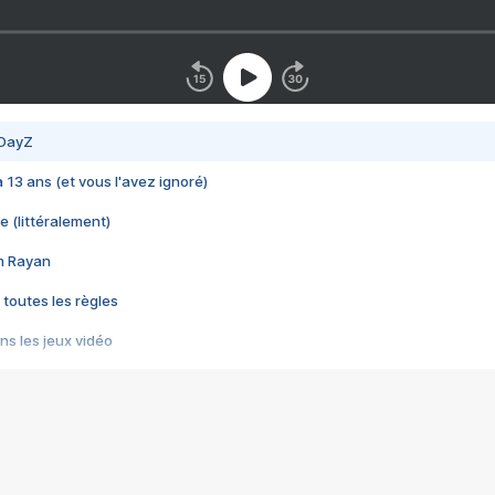
 DayZ
 a 13 ans (et vous l'avez ignoré)
e (littéralement)
im Rayan
 toutes les règles
s les jeux vidéo
us choquant de Rockstar ? - Le scandale BULLY
e plus moche de Steam
du RÊVE tourne au CAUCHEMAR