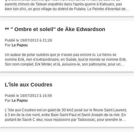
parents chinois de Taïwan expatriés dans l'après-guerre à Katsuaro, pas
bien loin d'ici, un gros village du district de Futaba. Le Peintre d'éventail de
Hubert Haddad
** '' Ombre et soleil'' de Äke Edwardson
Publié le 19/07/2013 à 21:28
Par
Le Papou
Un auteur de polar suédois que je n'avais pas encore lu. Le héros se
nomme Erik, rien d’extraordinaire, en Suède, tout le monde se nomme Erik.
Son nom complet, Erk Winter, et là, avouons-le, son patronyme, pour un
homme des grands froids, me parait excessif...
L'îsle aux Coudres
Publié le 18/07/2013 à 16:56
Par
Le Papou
L' îsle aux Coudres est un galet de 30 km2 posé sur le fleuve Saint Laurent,
à 3 km de la rive nord, entre Baie-Saint-Paul et Saint-Joseph-de-la-rive. En
partant de Sacré C œur, nous repassons par Tadoussac, pour prendre le
traversier qui relie les deux...