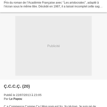
Prix du roman de l’Académie Française avec ‘’Les aristocrates’’, adapté à
l’écran sous le même titre. Décédé en 1987, il a laissé incomplet cette saga
qui devait raconter la création...
Publicité
Ç.C.C.Ç. (20)
Publié le 22/07/2013 à 23:05
Par
Le Papou
Ç a Commence Comme Ça ! Mon nom est Xu, Xu Hi-han. Je suis né de