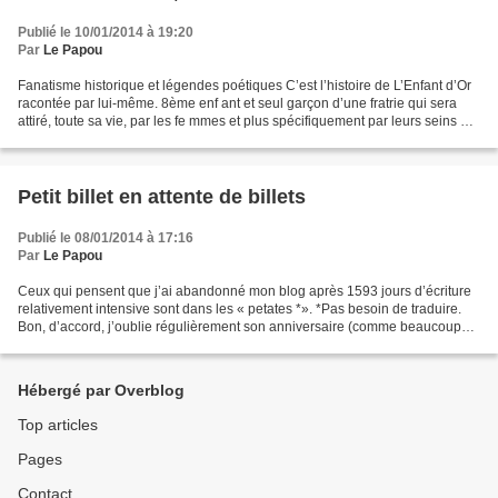
Publié le 10/01/2014 à 19:20
Par
Le Papou
Fanatisme historique et légendes poétiques C’est l’histoire de L’Enfant d’Or
racontée par lui-même. 8ème enf ant et seul garçon d’une fratrie qui sera
attiré, toute sa vie, par les fe mmes et plus spécifiquement par leurs seins et
leurs fesses. C'est...
Petit billet en attente de billets
Publié le 08/01/2014 à 17:16
Par
Le Papou
Ceux qui pensent que j’ai abandonné mon blog après 1593 jours d’écriture
relativement intensive sont dans les « petates *». *Pas besoin de traduire.
Bon, d’accord, j’oublie régulièrement son anniversaire (comme beaucoup
d’autres d’ailleurs*) et il doit...
Hébergé par Overblog
Top articles
Pages
Contact