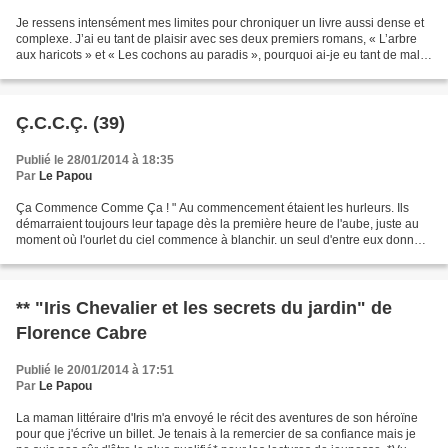
Je ressens intensément mes limites pour chroniquer un livre aussi dense et
complexe. J’ai eu tant de plaisir avec ses deux premiers romans, « L’arbre
aux haricots » et « Les cochons au paradis », pourquoi ai-je eu tant de mal à
entrer dans celui-là ?...
Ç.C.C.Ç. (39)
Publié le 28/01/2014 à 18:35
Par
Le Papou
Ça Commence Comme Ça ! " Au commencement étaient les hurleurs. Ils
démarraient toujours leur tapage dès la première heure de l'aube, juste au
moment où l'ourlet du ciel commence à blanchir. un seul d'entre eux donnait
le signal du départ : un gémissement...
** "Iris Chevalier et les secrets du jardin" de
Florence Cabre
Publié le 20/01/2014 à 17:51
Par
Le Papou
La maman littéraire d'Iris m'a envoyé le récit des aventures de son héroïne
pour que j'écrive un billet. Je tenais à la remercier de sa confiance mais je