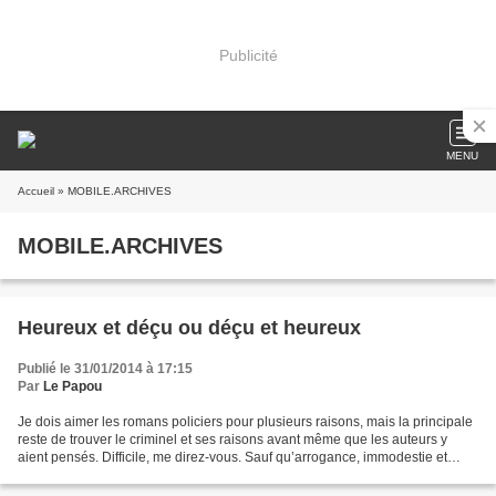
Publicité
MENU
Accueil
» MOBILE.ARCHIVES
MOBILE.ARCHIVES
Heureux et déçu ou déçu et heureux
Publié le 31/01/2014 à 17:15
Par
Le Papou
Je dois aimer les romans policiers pour plusieurs raisons, mais la principale
reste de trouver le criminel et ses raisons avant même que les auteurs y
aient pensés. Difficile, me direz-vous. Sauf qu’arrogance, immodestie et
vanité sont les trois mamelles...