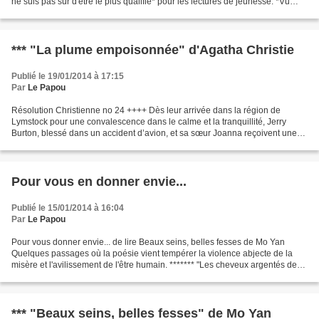
ne suis pas sûr d'être le plus qualifié* pour les lectures de jeunesse. *Vu
mon (grand) âge. Iris...
*** "La plume empoisonnée" d'Agatha Christie
Publié le 19/01/2014 à 17:15
Par
Le Papou
Résolution Christienne no 24 ++++ Dès leur arrivée dans la région de
Lymstock pour une convalescence dans le calme et la tranquillité, Jerry
Burton, blessé dans un accident d’avion, et sa sœur Joanna reçoivent une
lettre anonyme mettant en doute leur...
Pour vous en donner envie...
Publié le 15/01/2014 à 16:04
Par
Le Papou
Pour vous donner envie... de lire Beaux seins, belles fesses de Mo Yan
Quelques passages où la poésie vient tempérer la violence abjecte de la
misère et l'avilissement de l'être humain. ******* "Les cheveux argentés de
grand-tante Sun étaient soigneusement...
*** "Beaux seins, belles fesses" de Mo Yan