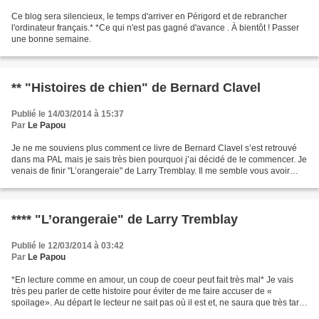
Ce blog sera silencieux, le temps d'arriver en Périgord et de rebrancher
l'ordinateur français.* *Ce qui n'est pas gagné d'avance . À bientôt ! Passer
une bonne semaine.
** "Histoires de chien" de Bernard Clavel
Publié le 14/03/2014 à 15:37
Par
Le Papou
Je ne me souviens plus comment ce livre de Bernard Clavel s’est retrouvé
dans ma PAL mais je sais très bien pourquoi j’ai décidé de le commencer. Je
venais de finir "L’orangeraie" de Larry Tremblay. Il me semble vous avoir
déjà répété qu’après un roman...
**** "L’orangeraie" de Larry Tremblay
Publié le 12/03/2014 à 03:42
Par
Le Papou
*En lecture comme en amour, un coup de coeur peut fait très mal* Je vais
très peu parler de cette histoire pour éviter de me faire accuser de «
spoilage». Au départ le lecteur ne sait pas où il est et, ne saura que très tard
où il s'en va. On pressent...