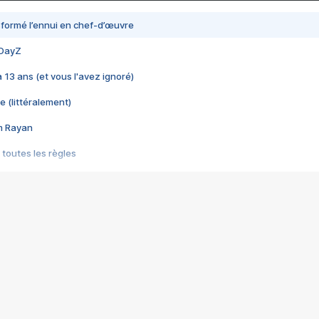
nsformé l’ennui en chef-d’œuvre
 DayZ
 a 13 ans (et vous l'avez ignoré)
e (littéralement)
im Rayan
 toutes les règles
s les jeux vidéo
us choquant de Rockstar ? - Le scandale BULLY
e plus moche de Steam
du RÊVE tourne au CAUCHEMAR
pendant 8 heures
it… à tort