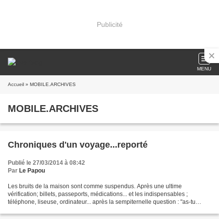
Publicité
MENU
Accueil
» MOBILE.ARCHIVES
MOBILE.ARCHIVES
Chroniques d'un voyage...reporté
Publié le 27/03/2014 à 08:42
Par
Le Papou
Les bruits de la maison sont comme suspendus. Après une ultime
vérification; billets, passeports, médications... et les indispensables ;
téléphone, liseuse, ordinateur... après la sempiternelle question : "as-tu
pensé à.. ?", l'énervement, prélude à tous...