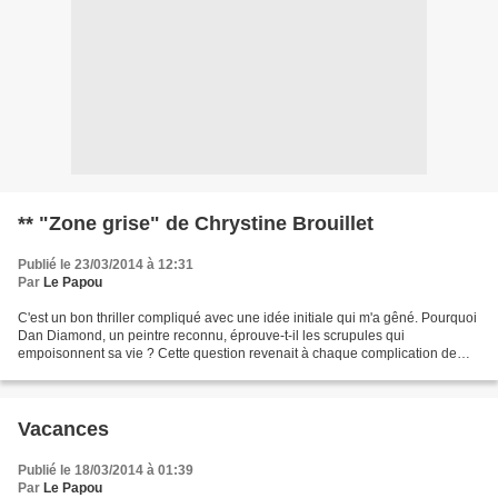
** "Zone grise" de Chrystine Brouillet
Publié le 23/03/2014 à 12:31
Par
Le Papou
C'est un bon thriller compliqué avec une idée initiale qui m'a gêné. Pourquoi
Dan Diamond, un peintre reconnu, éprouve-t-il les scrupules qui
empoisonnent sa vie ? Cette question revenait à chaque complication de
l'intrigue* comme le zézaiement d'un moustique...
Vacances
Publié le 18/03/2014 à 01:39
Par
Le Papou