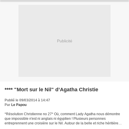
Publicité
**** "Mort sur le Nil" d’Agatha Christie
Publié le 09/03/2014 à 14:47
Par
Le Papou
*Résolution Christienne no 27* Où, comment Lady Agatha nous démontre
que impossible n'est ni anglais ni égyptien ! Plusieurs personnes
entreprennent une croisière sur le Nil. Autour de la belle et riche héritière
Linet Ridgeway et de Simon Doyle son mari,...