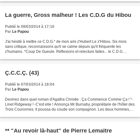
La guerre, Gross malheur ! Les C.D.G du Hibou
Publié le 08/03/2014 à 17:10
Par
Le Papou
J'ai hésité à mettre ce C.D.G.* de mon ami z'Hubert Le z'Hibou. Six mois
sans critique, reconnaissons qu'il se calme depuis qu'il fréquente les
z'humains. *Coup De Gueule. Réflexions et relecture faites... le C.D.G.
viendrait plutôt du Papou. ***** -Que...
Ç.C.C.Ç. (43)
Publié le 07/03/2014 à 18:04
Par
Le Papou
Devinez dans quel roman d'Agatha Christie : Ça Commence Comme Ça ! "-
Linet Ridgeway ! -C'est elle ! Annonça Mr Burnaby, propriétaire de l'hôtel des
Trois Couronnes. Il poussa du coude son compagnon. Les deux hommes,
bouche bée, ouvrirent de grands yeux...
** "Au revoir là-haut" de Pierre Lemaitre