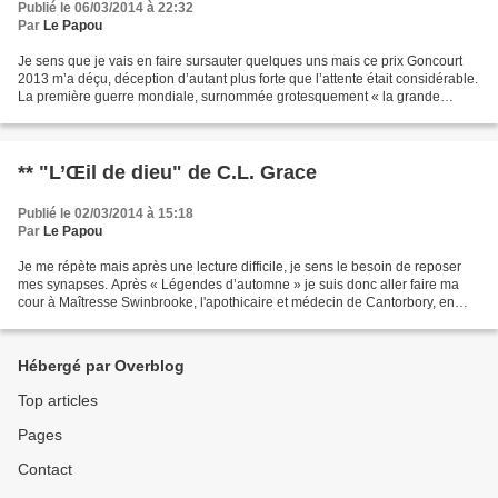
Publié le 06/03/2014 à 22:32
Par
Le Papou
Je sens que je vais en faire sursauter quelques uns mais ce prix Goncourt
2013 m’a déçu, déception d’autant plus forte que l’attente était considérable.
La première guerre mondiale, surnommée grotesquement « la grande
guerre *» est sur le point de se...
** "L’Œil de dieu" de C.L. Grace
Publié le 02/03/2014 à 15:18
Par
Le Papou
Je me répète mais après une lecture difficile, je sens le besoin de reposer
mes synapses. Après « Légendes d’automne » je suis donc aller faire ma
cour à Maîtresse Swinbrooke, l'apothicaire et médecin de Cantorbory, en
prenant bien soin de ne pas fâcher...
Hébergé par Overblog
Top articles
Pages
Contact