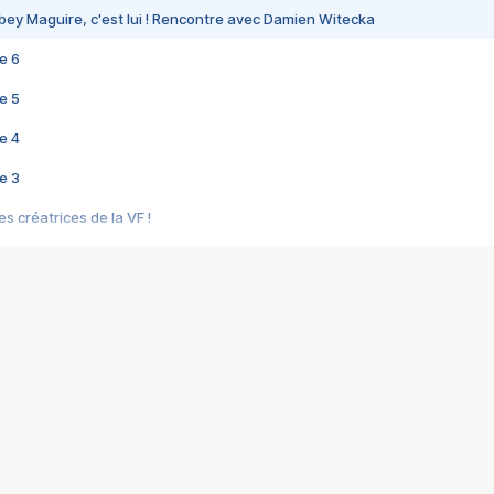
bey Maguire, c'est lui ! Rencontre avec Damien Witecka
e 6
e 5
e 4
e 3
s créatrices de la VF !
e 2
e 1
e Mektoub My Love arrive enfin ! Rencontre avec Shaïn Boumedine et Sal
i : après Toni en famille
elle réalise le bouleversant Dites lui que je l'aime
ais ! Rencontre autour de Vie privée de Rebecca Zlotowski