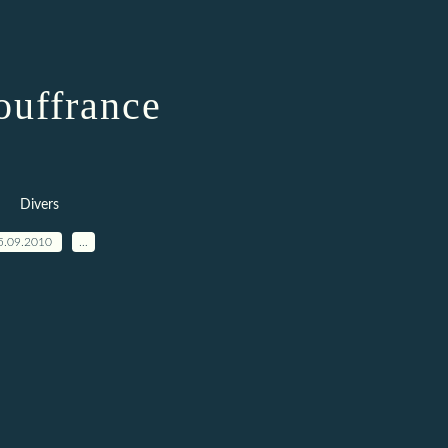
ouffrance
Divers
5.09.2010
…