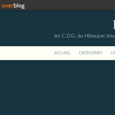
les C.D.G. du HibouLes Vo
ACCUEIL
CATÉGORIES
C