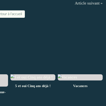
Article suivant »
tour à l'accueil
5 et oui Cinq ans déjà !
Vacances
mue-