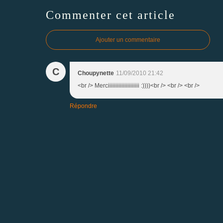
Commenter cet article
Ajouter un commentaire
C
Choupynette
11/09/2010 21:42
<br /> Merciiiiiiiiiiiiiiiiiiiii :))))<br /> <br /> <br />
Répondre