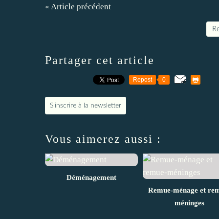
« Article précédent
Re
Partager cet article
Repost
0
S'inscrire à la newsletter
Vous aimerez aussi :
Déménagement
Remue-ménage et re
méninges