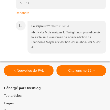
SF... :-)
Répondre
L
Le Papou
02/03/2012 14:54
<br /> <br /> Je n'ai pas lu Twilight non plus et celui-
là est le seul vrai roman de science-fiction de
Stephenie Meyer et c,est bon.<br /> <br /> <br /> <br
/>
< Nouvelles de PAL
Citations no 72 >
Hébergé par Overblog
Top articles
Pages