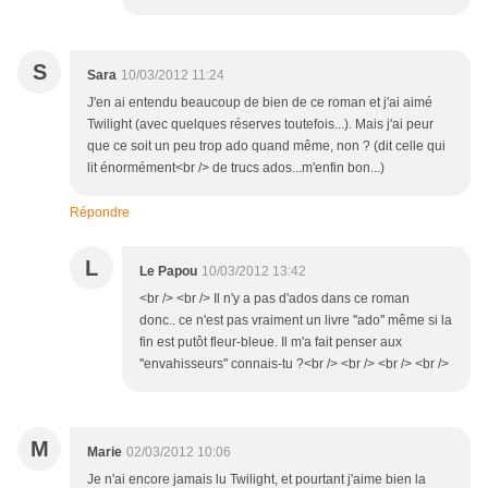
S
Sara
10/03/2012 11:24
J'en ai entendu beaucoup de bien de ce roman et j'ai aimé
Twilight (avec quelques réserves toutefois...). Mais j'ai peur
que ce soit un peu trop ado quand même, non ? (dit celle qui
lit énormément<br /> de trucs ados...m'enfin bon...)
Répondre
L
Le Papou
10/03/2012 13:42
<br /> <br /> Il n'y a pas d'ados dans ce roman
donc.. ce n'est pas vraiment un livre ''ado'' même si la
fin est putôt fleur-bleue. Il m'a fait penser aux
''envahisseurs'' connais-tu ?<br /> <br /> <br /> <br />
M
Marie
02/03/2012 10:06
Je n'ai encore jamais lu Twilight, et pourtant j'aime bien la