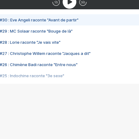
#30 : Eve Angeli raconte "Avant de partir"
#29 : MC Solaar raconte "Bouge de là"
28 : Lorie raconte "Je vais vite"
#27 : Christophe Willem raconte "Jacques a dit"
#26 : Chimène Badi raconte "Entre nous"
#25 : Indochine raconte "3e sexe"
#24 : Zaho raconte "C'est chelou"
#23 : Patrick Bruel raconte "Au café des délices"
#22 : Kyo raconte "Le chemin"
#21 : Nolwenn Leroy raconte "Cassé"
#20 : Patrick Hernandez raconte "Born to be alive"