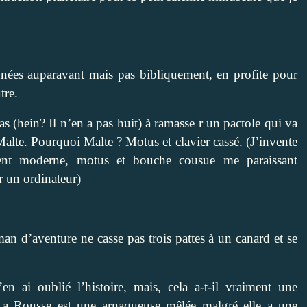
nnées auparavant mais pas bibliquement, en profite pour
tre.
as (hein? Il n’en a pas huit) à ramasse
r un pactole qui va
à Malte. Pourquoi Malte ? Motus et clavier cassé. (J’invente
ment moderne, motus et bouche cousue me paraissant
r un ordinateur)
 d’aventure ne casse pas trois pattes à un canard et se
n ai oublié l’histoire, mais, cela a-t-il vraiment une
La Rousse est une arnaqueuse mêlée malgré elle a une