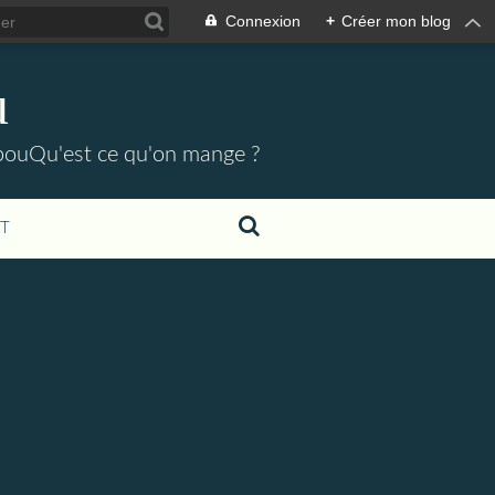
Connexion
+
Créer mon blog
u
pouQu'est ce qu'on mange ?
T