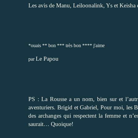
Les avis de
Manu
,
Leiloona
link
,
Ys
et
Keisha
q
*ouais ** bon *** très bon **** j'aime
Le Papou
par
PS : La Rousse a un nom, bien sur et l’autre
aventuriers. Brigid et Gabriel, Pour moi, les B
des archanges qui respectent la femme et n’es
saurait… Quoique!