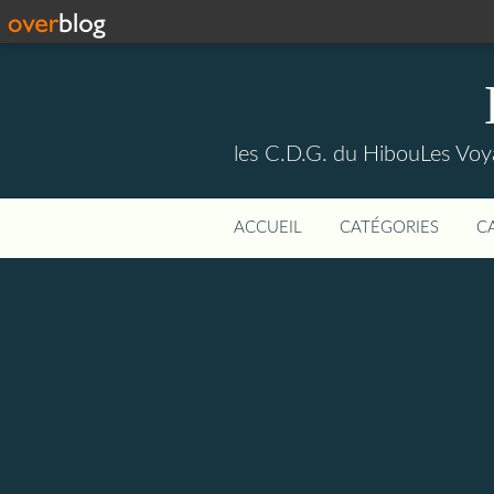
les C.D.G. du HibouLes Vo
ACCUEIL
CATÉGORIES
C