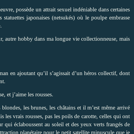
euvre, possède un attrait sexuel indéniable dans certaines
tes statuettes japonaises (netsukés) où le poulpe embrasse
.
our, autre hobby dans ma longue vie collectionneuse, mais
man en ajoutant qu’il s’agissait d’un héros collectif, dont
nt.
se, et j’aime les rousses.
blondes, les brunes, les châtains et il m’est même arrivé
 les vrais rousses, pas les poils de carotte, celles qui ont
ur qui éclaboussent au soleil et des yeux verts frangés de
raction planétaire pour le petit satellite minuscule que je