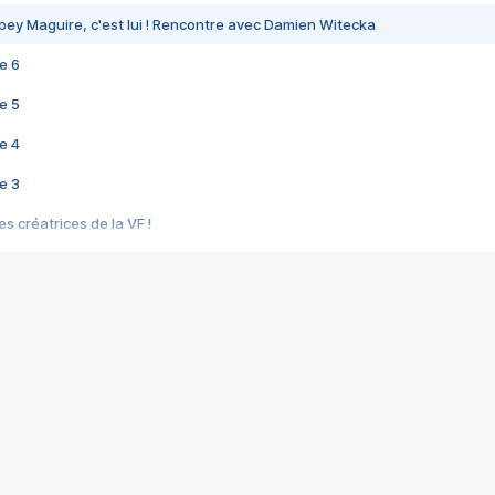
bey Maguire, c'est lui ! Rencontre avec Damien Witecka
e 6
e 5
e 4
e 3
s créatrices de la VF !
e 2
e 1
e Mektoub My Love arrive enfin ! Rencontre avec Shaïn Boumedine et Sal
i : après Toni en famille
elle réalise le bouleversant Dites lui que je l'aime
ais ! Rencontre autour de Vie privée de Rebecca Zlotowski