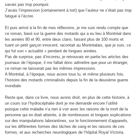
savais pas trop pourquoi.
J’avais l’impression (certainement à tort) que l’auteur ne s’était pas trop
fatigué à l’écrire.
Et puis
arrivé à la fin de mes réflexions, je me suis rendu compte que
ce roman, basé sur la guerre des motards qui a eu lieu à Montréal dans
les années 80 et 90, entre deux clans, faisant plus de 100 morts et
tuant un petit garçon innocent,
racontait au Montréalais, que je suis, ce
qui fut son « actualité » pendant de longues années.
Pas de surprise, pas d’inconnu, je retrouvais en partie les articles des
journaux de l’époque, il me fallait donc admettre que pour un étranger,
ce roman ne laisserait pas les mêmes impressions.
A Montréal,
à l’époque,
nous avons tous lu, et même plusieurs fois,
l’histoire des motards criminalisés depuis la fin de la deuxième guerre
mondiale.
Reste que, dans ce livre, nous avons droit, en plus de cette histoire, à
un cours sur l’hydrocéphalie dont je me demande encore l’utilité
puisque cette maladie n’a rien à voir avec les raisons de la mort de la
personne qui en était atteinte, à de nombreuses et longues explications
sur des manipulations laborantines, sur le fonctionnement d’appareils,
sur les différentes formes des tâches de sang et les raisons de ces
formes, et aux recherches neurologiques de l’hôpital Royal Victoria.