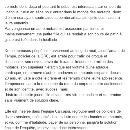
Je reste donc déçu et pourtant le début est intéressant car on sort de
l‘habituel tueur en série pour entrer dans le monde des motards, deux
d’entre eux ayant sauté avec la bombe artisanale qu’ils destinaient à
leurs ennemis.
Par vengeance un autre motard est assassiné par balles et
malheureusement une petite fille qui se rendait à son cours de patin à
glace est tuée dans la fusillade.
De nombreuses péripéties surviennent au long du récit, ainsi l’amant de
Tempé, policier de la GRC, est arrêté pour trafic de drogue et
d’influence, son neveu arrive du Texas et fréquente le milieu des
motards, son supérieur hiérarchique est victime d’une attaque
cardiaque, on retrouve d’autres cadavres de motards disparus depuis
20 ans, et juste à côté le crane et les fémurs d’une jeune adolescente.
Temperance part à la recherche du reste du corps de cette adolescente
et de son identité, avec succès, mais
l'histoire de cette jeune fille devient très vite secondaire et se termine
sans vraiment de solution claire.
Elle est inserée dans l’équipe Carcajou, regroupement de policiers de
divers services, spécialisé dans la lutte contre les bandes de motards,
et va, comme d’habitude, payer de sa personne, jusqu’à la solution
finale de l’enquête, imprévisible donc intéressa
nte.