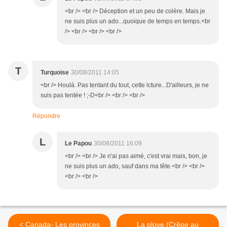
<br /> <br /> Déception et un peu de colère. Mais je
ne suis plus un ado...quoique de temps en temps.<br
/> <br /> <br /> <br />
T
Turquoise
30/08/2011 14:05
<br /> Houlà. Pas tentant du tout, cette lcture...D'ailleurs, je ne
suis pas tentée ! ;-D<br /> <br /> <br />
Répondre
L
Le Papou
30/08/2011 16:09
<br /> <br /> Je n'ai pas aimé, c'est vrai mais, bon, je
ne suis plus un ado, sauf dans ma tête.<br /> <br />
<br /> <br />
< Canada- Les provinces
La ploye (Crêpe au