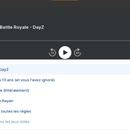
 Battle Royale - DayZ
 DayZ
 a 13 ans (et vous l'avez ignoré)
e (littéralement)
im Rayan
 toutes les règles
s les jeux vidéo