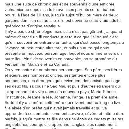
mais une suite de chroniques et de souvenirs d’une émigrée
vietnamienne depuis sa fuite avec ses parents sur un bateau
pourri, à l’âge de 10 ans, jusqu’à aujourd’hui ou mère de deux
garçons dont l’un est autiste, elle est devenue cette vraie adulte
québécoise d'origine asiatique.
Il n’y a pas de chronologie mais cela n’est pas gênant, j’ai quand
même cherché un fil conducteur et tout ce que j’ai trouvé c’est
qu'un
souvenir en entraîne un autre, qui s’est passé longtemps à
l’avance ou beaucoup plus tard, et puis un autre qui nous
présente un nouveau personnage, lequel nous emmène vers un
autre lieu. Ainsi de souvenirs en souvenirs, on se promène du
Vietnam, en Malaisie et au Canada.
On y rencontre de nombreux personnages. Son père, ses frères
et sœurs, ses nombreux oncles, ses tantes encore plus
nombeuses, des étrangers qui deviennent des amisde passage,
ses deux fils, sa cousine Sao Mai, et puis d'autres étrangers qui
lui apprennent à vivre dans son nouveau pays, Marie-France
l’institutrice, Jeanne la fée, Johanne, l’ange, sa première amie.
Surtout il y a la mère, cette mère qui revient tout au long du livre,
fille aisée d’un préfet qui n’avait jamais travaillé et qui va
apprendre à ses enfants comment survivre, sévère et même dure
parfois, jusqu’à mettre sa fill
e dans une école de cadets militaires
anglophones pour qu’elle apprenne l’anglais plus rapidement.