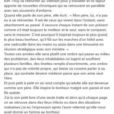
Kim Thuy va retourner au Vietnam pour y travailler et ce séjour
apporte de nouvelles chroniques qui se retrouvent en parallèle
avec ses souvenirs d’enfance.
Quand elle parle de son père, elle écrit : « Mon père, lui, n’a pas
eu à se réinventer. Il est de ceux qui vivent dans l’instant, sans
attachement au passé. Il savoure chaque instant de son présent
comme s’il était toujours le meilleur et le seul, sans le comparer,
sans le mesurer. C’est pourquoi il inspirait toujours le plus grand,
le plus beau bonheur, qu’il fût sur les marches d’un hôtel avec
une vadrouille dans les mains ou assis dans une limousine en
réunion stratégique avec son ministre. »
Toutes ces années elle sera plutôt une ombre qui passe au milieu
des problèmes, des lieux inhabitables où logent et souffrent
plusieurs familles, des tinettes remplis d’excréments, une ombre
qui n’a pas de volonté propre, qui laisse sa cousine parler à sa
place, qui souhaite devenir médecin parce que son amie veut
l’être.
Et puis petit à petit on se rend compte qu’adulte elle est devenue
comme son père. Elle inspire le bonheur malgré son passé et son
fils autiste.
J’ai lu son petit livre d’une seule traite et alors qu’à chaque page
on se retrouve dans des lieux infects ou dans des situations
malsaines j’ai eu l’impression après l’avoir refermé qu'elle nous
avait donné un hymne au bonheur.