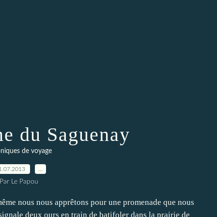
e du Saguenay
niques de voyage
1.07.2013
…
Par Le Papou
de même nous nous apprêtons pour une promenade que nous
ignale deux ours en train de batifoler dans la prairie de