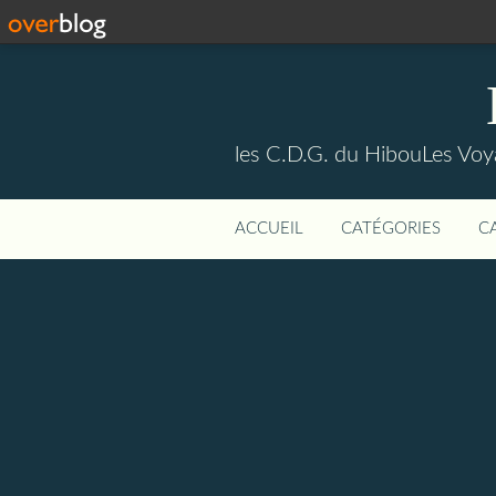
les C.D.G. du HibouLes Vo
ACCUEIL
CATÉGORIES
C