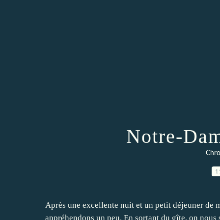
Notre-Dam
Chro
1
Après une excellente nuit et un petit déjeuner 
appréhendons un peu. En sortant du gîte, on nous s