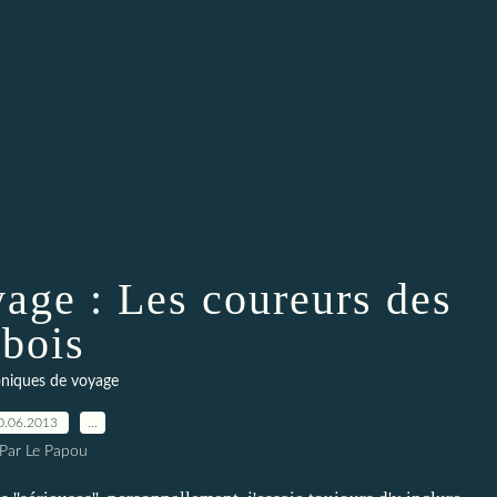
age : Les coureurs des
bois
niques de voyage
0.06.2013
…
Par Le Papou