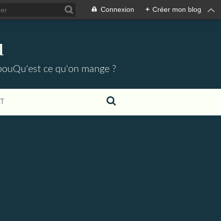
Connexion
+
Créer mon blog
u
pouQu'est ce qu'on mange ?
T