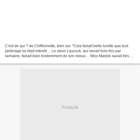
C'est de qui ? de Chiffonnette, bien sur. ''Cela faisait belle lurette que tout
jardinage lui était interdit… Le vieux Laycock, qui venait trois fois par
semaine, faisait bien évidemment de son mieux… Miss Marple savait très
exactement ce qu’elle voulait...
Publicité