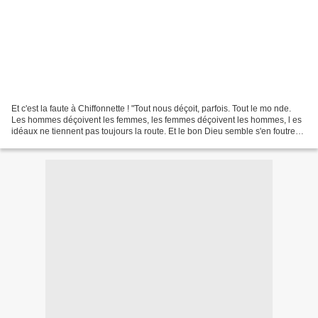
Et c'est la faute à Chiffonnette ! "Tout nous déçoit, parfois. Tout le mo nde.
Les hommes déçoivent les femmes, les femmes déçoivent les hommes, l es
idéaux ne tiennent pas toujours la route. Et le bon Dieu semble s'en foutre
allè gr ement. Je ne peux...