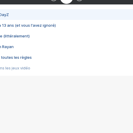
 DayZ
 a 13 ans (et vous l'avez ignoré)
e (littéralement)
im Rayan
 toutes les règles
s les jeux vidéo
us choquant de Rockstar ? - Le scandale BULLY
e plus moche de Steam
du RÊVE tourne au CAUCHEMAR
pendant 8 heures
it… à tort
umiliés par un jeu vidéo