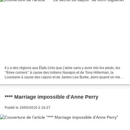
Il y a des régions aux États-Unis que j’aime sans y avoir mis les pieds, les
‘’three corners’’ à cause des indiens Navajos et de Tony Hillerman, la
Louisiane à cause des cajuns et de James Lee Burke, alors quand on me
parle d’une histoire dans ces régions,...
**** Marriage impossible d'Anne Perry
Publié le 19/05/2010 à 16:27