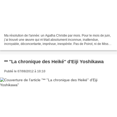
Ma résolution de l'année: un Agatha Christie par mois. Pour le mois de juin,
j’ai trouvé une œuvre qui m’était absolument inconnue, inattendue,
incroyable, déconcertante, imprévue, inespérée. Pas de Poirot, ni de Miss
Marple. Il s’agit, bien sur, d’une...
** ''La chronique des Heiké'' d'Eiji Yoshikawa
Publié le 07/08/2012 à 10:10