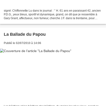
signé: Chiffonnette Lu dans le journal : ‘’ H. 61 ans en paraissant 42, ancien
P.D.G., yeux bleus, sportif et dynamique, grand, on dit que je ressemble à
Gary Grant, affectueux, non fumeur, cherche J.F. dans la trentaine, pour
soirées coin-du-feu et folles...
La Ballade du Papou
Publié le 02/07/2010 à 14:06