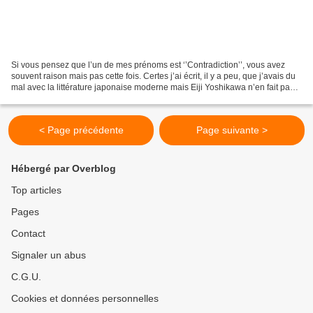
Si vous pensez que l’un de mes prénoms est ‘’Contradiction’’, vous avez
souvent raison mais pas cette fois. Certes j’ai écrit, il y a peu, que j’avais du
mal avec la littérature japonaise moderne mais Eiji Yoshikawa n’en fait pas
parti. Décédé il y a...
< Page précédente
Page suivante >
Hébergé par Overblog
Top articles
Pages
Contact
Signaler un abus
C.G.U.
Cookies et données personnelles