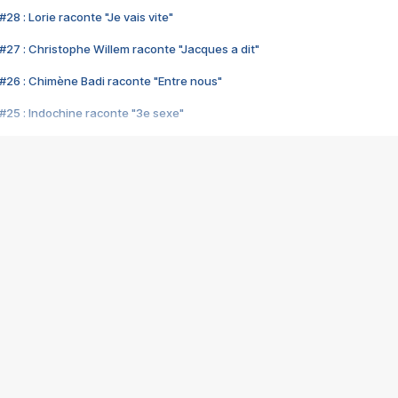
28 : Lorie raconte "Je vais vite"
#27 : Christophe Willem raconte "Jacques a dit"
#26 : Chimène Badi raconte "Entre nous"
#25 : Indochine raconte "3e sexe"
#24 : Zaho raconte "C'est chelou"
#23 : Patrick Bruel raconte "Au café des délices"
#22 : Kyo raconte "Le chemin"
#21 : Nolwenn Leroy raconte "Cassé"
#20 : Patrick Hernandez raconte "Born to be alive"
#19 : Lorie raconte "Près de moi"
#18 : Michael Jones raconte "A nos actes manqués" (avec Jean-Jacque
#17 : Khaled raconte "Aïcha"