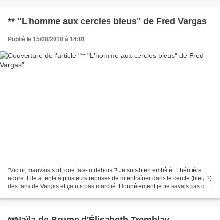
** "L'homme aux cercles bleus" de Fred Vargas
Publié le 15/08/2010 à 14:01
"Victor, mauvais sort, que fais-tu dehors "! Je suis bien embêté. L’héritière
adore. Elle a tenté à plusieurs reprises de m’entraîner dans le cercle (bleu ?)
des fans de Vargas et ça n’a pas marché. Honnêtement je ne savais pas ce
qui me dérangeait et...
**Naïla de Brume d'Élisabeth Tremblay