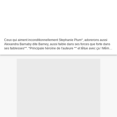
Ceux qui aiment inconditionnellement Stephanie Plum*, adorerons aussi
Alexandra Barnaby dite Barney, aussi faible dans ses forces que forte dans
ses faiblesses**. *Principale héroïne de l'auteure ** et têtue avec ça ! Même
type de demoiselle, même manière...