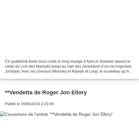
Ce quatrième tome nous conte le long voyage d’Ayla et Jondalar depuis le
camp du Lion des Mamutoï jusqu’au clan des Zelandoniï d’où est originaire
Jondalar. Avec les chevaux Whinney et Rapide et Loup, le louveteau qu’Ayla
a sauvé, ils vont reprendre leurs...
**Vendetta de Roger Jon Ellory
Publié le 16/06/2010 à 23:00