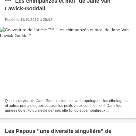
*** ''Les chimpanzés et moi'' de Jane Van
Lawick-Goddall
Publié le 11/10/2012 à 20:02
Qui se souvient de Jane Goddall sinon les anthropologues, les éthologues
et autres primatologues et aussi les petits vieux comme moi ? Dans les
années 60 et 70 du siècle dernier; elle fit l’objet de nombreux
documentaires. Pour étudier nos lointains cousins,...
Les Papous "une diversité singulière" de