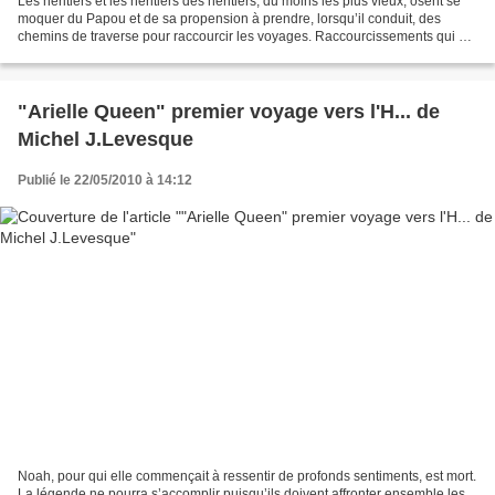
Les héritiers et les héritiers des héritiers, du moins les plus vieux, osent se
moquer du Papou et de sa propension à prendre, lorsqu’il conduit, des
chemins de traverse pour raccourcir les voyages. Raccourcissements qui se
terminent bien en général,...
"Arielle Queen" premier voyage vers l'H... de
Michel J.Levesque
Publié le 22/05/2010 à 14:12
Noah, pour qui elle commençait à ressentir de profonds sentiments, est mort.
La légende ne pourra s’accomplir puisqu’ils doivent affronter ensemble les