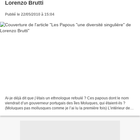
Lorenzo Brutti
Publié le 22/05/2010 à 15:04
Ai-je déjà dit que j’étais un ethnologue refoulé ? Ces papous dont le nom
viendrait d’un gouverneur portugais des îles Moluques, qui étaient-ils ?
(Moluques pas mollusques comme je l’ai lu la première fois) L’intérieur de
leur île est difficile d’accès,...