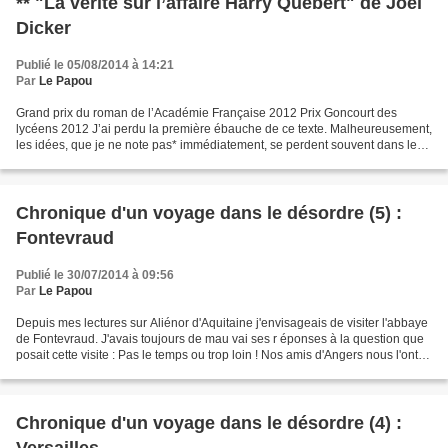
** "La vérité sur l’affaire Harry Quebert" de Joël
Dicker
Publié le 05/08/2014 à 14:21
Par
Le Papou
Grand prix du roman de l’Académie Française 2012 Prix Goncourt des
lycéens 2012 J’ai perdu la première ébauche de ce texte. Malheureusement,
les idées, que je ne note pas* immédiatement, se perdent souvent dans les
brumes neuroniques de mon cerveau. J’ai...
Chronique d'un voyage dans le désordre (5) :
Fontevraud
Publié le 30/07/2014 à 09:56
Par
Le Papou
Depuis mes lectures sur Aliénor d'Aquitaine j'envisageais de visiter l'abbaye
de Fontevraud. J'avais toujours de mau vai ses r éponses à la question que
posait cette visite : Pas le temps ou trop loin ! Nos amis d'Angers nous l'ont
proposé, un joli cadeau...
Chronique d'un voyage dans le désordre (4) :