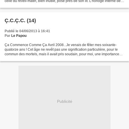
celle du réveil-matin, bien inutile, posé près de son lit. L'horloge interne de
Calhoun ne lui avait jamais fait...
Ç.C.Ç.C. (14)
Publié le 04/06/2013 à 16:41
Par
Le Papou
Ça Commence Comme Ça Avril 2008...Je venais de fêter mes soixante-
quatorze ans ! Cet âge ne revêt pas une signification particulière, pour le
commun des mortels, mais il avait pris soudain, pour moi, une importance
singulière : il évoquait, en effet,...
Publicité