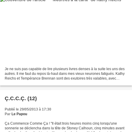
Je ne suis pas capable de lire plusieurs livres denses à la suite les uns des
autres. Il me faut du repos là-haut dans mes vieux neurones fatigués. Kathy
Reichs et Tempérance Brennan sont des exutoires très valables, avec
d’autres comme Anne Perry et...
Ç.C.C.Ç. (12)
Publié le 29/05/2013 à 17:30
Par
Le Papou
Ça Commence Comme Ça ! ''Il était trois heures moins cinq lorsqu'une
sonnerie se déclencha dans la tête de Stoney Calhoun, cinq minutes avant