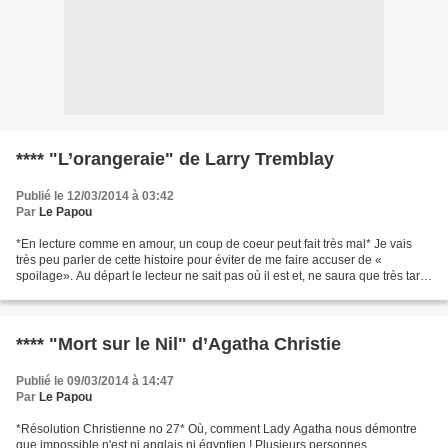
**** "L’orangeraie" de Larry Tremblay
Publié le 12/03/2014 à 03:42
Par
Le Papou
*En lecture comme en amour, un coup de coeur peut fait très mal* Je vais
très peu parler de cette histoire pour éviter de me faire accuser de «
spoilage». Au départ le lecteur ne sait pas où il est et, ne saura que très tard
où il s'en va. On pressent...
**** "Mort sur le Nil" d’Agatha Christie
Publié le 09/03/2014 à 14:47
Par
Le Papou
*Résolution Christienne no 27* Où, comment Lady Agatha nous démontre
que impossible n'est ni anglais ni égyptien ! Plusieurs personnes