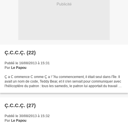
Publicité
Ç.C.C.Ç. (22)
Publié le 16/08/2013 à 15:31
Par
Le Papou
Ç a C ommence C omme Ç a ! "Au commencement, il était seul dans l'île. Il
avait un nom de code, Teddy Bear, et il s'en servait pour communiquer avec
l'hélicoptère du patron : tous les samedis, le patron lui apportait du travail et
des provisions pour...
Ç.C.C.Ç. (27)
Publié le 30/08/2013 à 15:32
Par
Le Papou