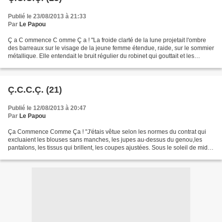
Publié le 23/08/2013 à 21:33
Par
Le Papou
Ç a C ommence C omme Ç a ! "La froide clarté de la lune projetait l'ombre
des barreaux sur le visage de la jeune femme étendue, raide, sur le sommier
métallique. Elle entendait le bruit régulier du robinet qui gouttait et les
soupirs des femmes prises...
Ç.C.C.Ç. (21)
Publié le 12/08/2013 à 20:47
Par
Le Papou
Ça Commence Comme Ça ! "J'étais vêtue selon les normes du contrat qui
excluaient les blouses sans manches, les jupes au-dessus du genou,les
pantalons, les tissus qui brillent, les coupes ajustées. Sous le soleil de midi
vingt, je portais une robe sombre...