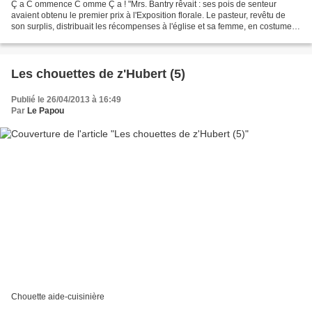
Ç a C ommence C omme Ç a ! "Mrs. Bantry rêvait : ses pois de senteur
avaient obtenu le premier prix à l'Exposition florale. Le pasteur, revêtu de
son surplis, distribuait les récompenses à l'église et sa femme, en costume
de bain, le suivait. Fort heureusement,...
Les chouettes de z'Hubert (5)
Publié le 26/04/2013 à 16:49
Par
Le Papou
Chouette aide-cuisinière