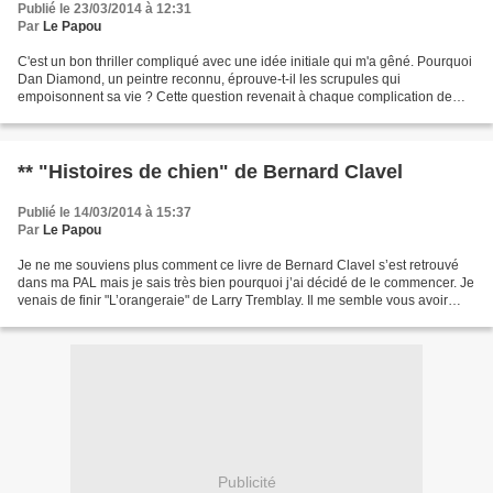
Publié le 23/03/2014 à 12:31
Par
Le Papou
C'est un bon thriller compliqué avec une idée initiale qui m'a gêné. Pourquoi
Dan Diamond, un peintre reconnu, éprouve-t-il les scrupules qui
empoisonnent sa vie ? Cette question revenait à chaque complication de
l'intrigue* comme le zézaiement d'un moustique...
** "Histoires de chien" de Bernard Clavel
Publié le 14/03/2014 à 15:37
Par
Le Papou
Je ne me souviens plus comment ce livre de Bernard Clavel s’est retrouvé
dans ma PAL mais je sais très bien pourquoi j’ai décidé de le commencer. Je
venais de finir "L’orangeraie" de Larry Tremblay. Il me semble vous avoir
déjà répété qu’après un roman...
Publicité