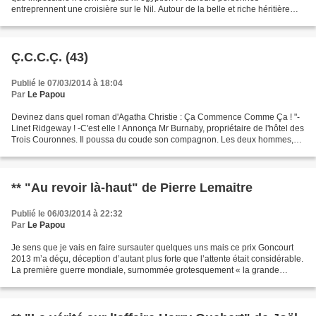
entreprennent une croisière sur le Nil. Autour de la belle et riche héritière
Linet Ridgeway et de Simon Doyle son mari,...
Ç.C.C.Ç. (43)
Publié le 07/03/2014 à 18:04
Par
Le Papou
Devinez dans quel roman d'Agatha Christie : Ça Commence Comme Ça ! "-
Linet Ridgeway ! -C'est elle ! Annonça Mr Burnaby, propriétaire de l'hôtel des
Trois Couronnes. Il poussa du coude son compagnon. Les deux hommes,
bouche bée, ouvrirent de grands yeux...
** "Au revoir là-haut" de Pierre Lemaitre
Publié le 06/03/2014 à 22:32
Par
Le Papou
Je sens que je vais en faire sursauter quelques uns mais ce prix Goncourt
2013 m’a déçu, déception d’autant plus forte que l’attente était considérable.
La première guerre mondiale, surnommée grotesquement « la grande
guerre *» est sur le point de se...