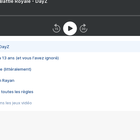
 Battle Royale - DayZ
 DayZ
 a 13 ans (et vous l'avez ignoré)
e (littéralement)
im Rayan
 toutes les règles
s les jeux vidéo
us choquant de Rockstar ? - Le scandale BULLY
e plus moche de Steam
du RÊVE tourne au CAUCHEMAR