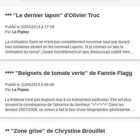
*** "Le dernier lapon" d'Olivier Truc
Publié le 20/04/2014 à 17:59
Par
Le Papou
La civilisation Sami ne m'est pas complètement inconnue sauf que durant
mes lointaines études on les nommait Lapons. Si je connais un peu la
civilisation du renne*, j'avais honnêtement un peu (beaucoup) oublié mes
visites au Musée de l'Homme**. Ce roman...
**** "Beignets de tomate verte" de Fannie Flagg
Publié le 11/04/2014 à 08:48
Par
Le Papou
La tristesse n'est pas toujours due à un évènement particulier. Elle est plus
souvent la conséquence de l'absence du bonheur. *=*=*=*=* Dans les
années 2007/2008, ce roman a fait le tour d'une blogosphère généralement
enthousiaste. À l'époque je n'avais...
** "Zone grise" de Chrystine Brouillet