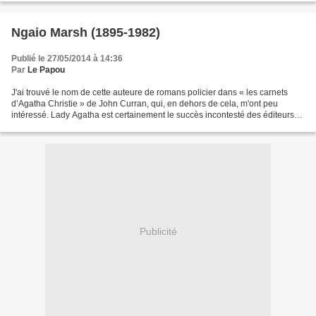
Ngaio Marsh (1895-1982)
Publié le 27/05/2014 à 14:36
Par
Le Papou
J'ai trouvé le nom de cette auteure de romans policier dans « les carnets
d’Agatha Christie » de John Curran, qui, en dehors de cela, m'ont peu
intéressé. Lady Agatha est certainement le succès incontesté des éditeurs
pour ce g enre littérair e mais à...
Publicité