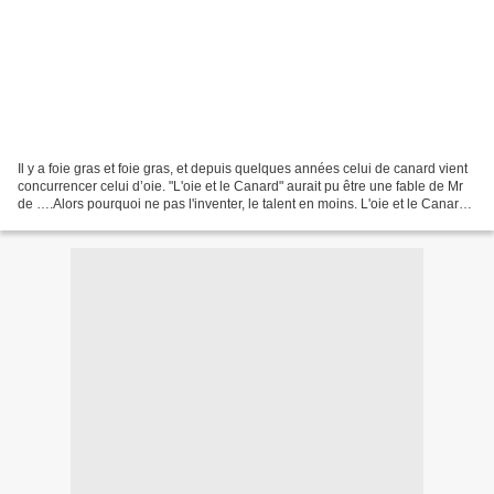
Il y a foie gras et foie gras, et depuis quelques années celui de canard vient
concurrencer celui d’oie. "L'oie et le Canard" aurait pu être une fable de Mr
de ….Alors pourquoi ne pas l'inventer, le talent en moins. L'oie et le Canard
L’oie vivait sans...