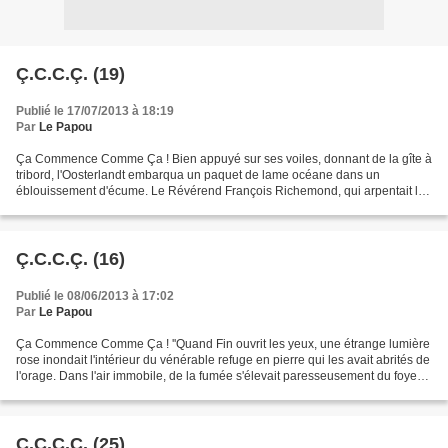
Ç.C.C.Ç. (19)
Publié le 17/07/2013 à 18:19
Par
Le Papou
Ça Commence Comme Ça ! Bien appuyé sur ses voiles, donnant de la gîte à
tribord, l'Oosterlandt embarqua un paquet de lame océane dans un
éblouissement d'écume. Le Révérend François Richemond, qui arpentait le
tillac avec le capitaine et le premier lieutenant,...
Ç.C.C.Ç. (16)
Publié le 08/06/2013 à 17:02
Par
Le Papou
Ça Commence Comme Ça ! ''Quand Fin ouvrit les yeux, une étrange lumière
rose inondait l'intérieur du vénérable refuge en pierre qui les avait abrités de
l'orage. Dans l'air immobile, de la fumée s'élevait paresseusement du foyer
presque éteint. Whistler...
Ç.C.C.Ç. (25)