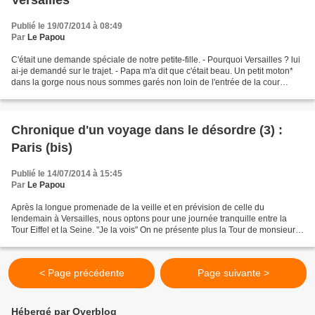
Versailles
Publié le 19/07/2014 à 08:49
Par
Le Papou
C'était une demande spéciale de notre petite-fille. - Pourquoi Versailles ? lui
ai-je demandé sur le trajet. - Papa m'a dit que c'était beau. Un petit moton*
dans la gorge nous nous sommes garés non loin de l'entrée de la cour
d'honneur dont les grilles...
Chronique d'un voyage dans le désordre (3) :
Paris (bis)
Publié le 14/07/2014 à 15:45
Par
Le Papou
Après la longue promenade de la veille et en prévision de celle du
lendemain à Versailles, nous optons pour une journée tranquille entre la
Tour Eiffel et la Seine. "Je la vois" On ne présente plus la Tour de monsieur
Eiffel, devenue le symbole de Paris...
< Page précédente
Page suivante >
Hébergé par Overblog