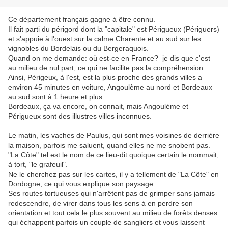
Ce département français gagne à être connu.
Il fait parti du périgord dont la "capitale" est Périgueux (Périguers)
et s'appuie à l'ouest sur la calme Charente et au sud sur les
vignobles du Bordelais ou du Bergeraquois.
Quand on me demande: où est-ce en France? je dis que c'est
au milieu de nul part, ce qui ne facilite pas la compréhension.
Ainsi, Périgeux, à l'est, est la plus proche des grands villes a
environ 45 minutes en voiture, Angoulème au nord et Bordeaux
au sud sont à 1 heure et plus.
Bordeaux, ça va encore, on connait, mais Angoulème et
Périgueux sont des illustres villes inconnues.
Le matin, les vaches de Paulus, qui sont mes voisines de derrière
la maison, parfois me saluent, quand elles ne me snobent pas.
"La Côte" tel est le nom de ce lieu-dit quoique certain le nommait,
à tort, "le grafeuil".
Ne le cherchez pas sur les cartes, il y a tellement de "La Côte" en
Dordogne, ce qui vous explique son paysage.
Ses routes tortueuses qui n'arrêtent pas de grimper sans jamais
redescendre, de virer dans tous les sens à en perdre son
orientation et tout cela le plus souvent au milieu de forêts denses
qui échappent parfois un couple de sangliers et vous laissent